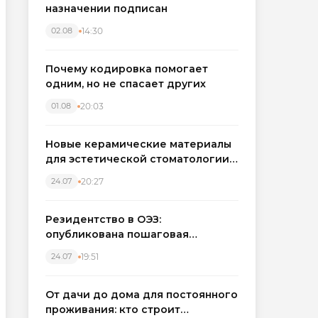
назначении подписан
14:30
02.08
Почему кодировка помогает
одним, но не спасает других
20:03
01.08
Новые керамические материалы
для эстетической стоматологии
становятся точнее
20:27
24.07
Резидентство в ОЭЗ:
опубликована пошаговая
инструкция и полный перечень
19:51
24.07
налоговых льгот для инвесторов
От дачи до дома для постоянного
проживания: кто строит