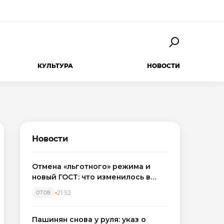
КУЛЬТУРА
НОВОСТИ
Новости
Отмена «льготного» режима и
новый ГОСТ: что изменилось в
приемке новостроек в 2026 году
21:52
07.08
Пашинян снова у руля: указ о