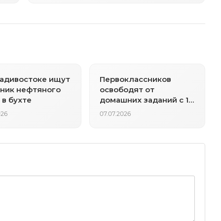
адивостоке ищут
Первоклассников
ник нефтяного
освободят от
 в бухте
домашних заданий с 1
сентября
026
07.07.2026