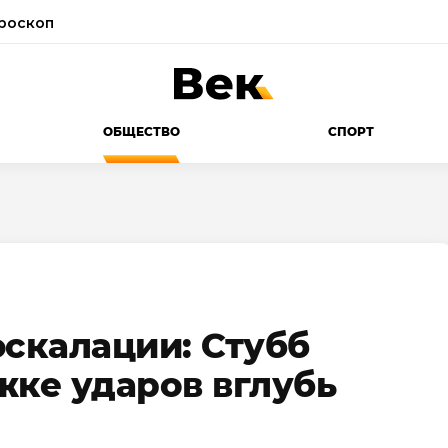
роскоп
ОБЩЕСТВО
СПОРТ
эскалации: Стубб
жке ударов вглубь