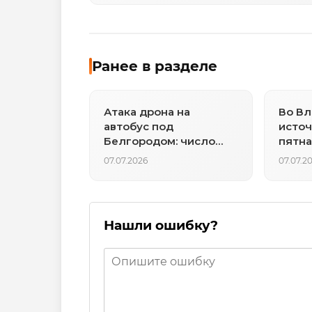
Ранее в разделе
Атака дрона на
Во Вл
автобус под
источ
Белгородом: число
пятна
пострадавших
07.07.2026
07.07.2
выросло до восьми
Нашли ошибку?