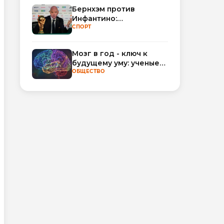
Бернхэм против
Инфантино:
политический кризис в
СПОРТ
ФИФА набирает
обороты
Мозг в год - ключ к
будущему уму: ученые
научились
ОБЩЕСТВО
прогнозировать
интеллект по МРТ