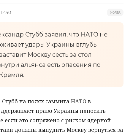
 12:40
518
сандр Стубб заявил, что НАТО не
рживает удары Украины вглубь
 заставит Москву сесть за стол
внутри альянса есть опасения по
 Кремля.
Стубб на полях саммита НАТО в
поддерживает право Украины наносить
е если это сопряжено с риском ядерной
 атаки должны вынудить Москву вернуться за