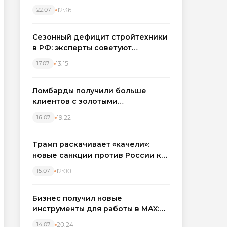
каркасные дома в Северо-
12:36
22.07
Западном регионе
Сезонный дефицит стройтехники
в РФ: эксперты советуют
бронировать экскаваторы и
13:15
17.07
краны
Ломбарды получили больше
клиентов с золотыми
украшениями: рынок займов
19:22
16.07
вырос на фоне подорожания
металла
Трамп раскачивает «качели»:
новые санкции против России как
элемент большой игры
12:00
15.07
Бизнес получил новые
инструменты для работы в MAX:
компании подключают CRM и
20:24
14.07