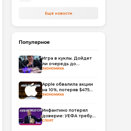
автоматизируют обработку
обращений
Ещё новости
Популярное
Игра в куклы. Дойдет
ли очередь до
Миллера?
ЭКОНОМИКА
Apple обвалила акции
на 10%, потеряв $475
млрд капитализации
ЭКОНОМИКА
Инфантино потерял
доверие: УЕФА требует
смены руководства
СПОРТ
ФИФА