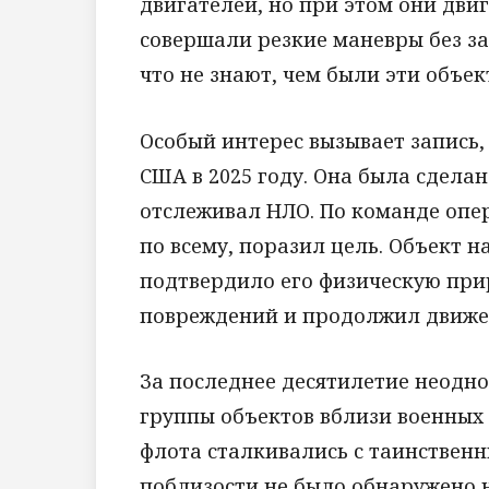
двигателей, но при этом они дви
совершали резкие маневры без з
что не знают, чем были эти объек
Особый интерес вызывает запись,
США в 2025 году. Она была сдела
отслеживал НЛО. По команде опера
по всему, поразил цель. Объект н
подтвердило его физическую при
повреждений и продолжил движе
За последнее десятилетие неодн
группы объектов вблизи военных
флота сталкивались с таинствен
поблизости не было обнаружено 