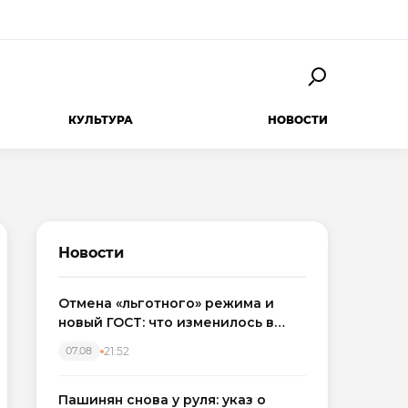
КУЛЬТУРА
НОВОСТИ
Новости
Отмена «льготного» режима и
новый ГОСТ: что изменилось в
приемке новостроек в 2026 году
21:52
07.08
Пашинян снова у руля: указ о