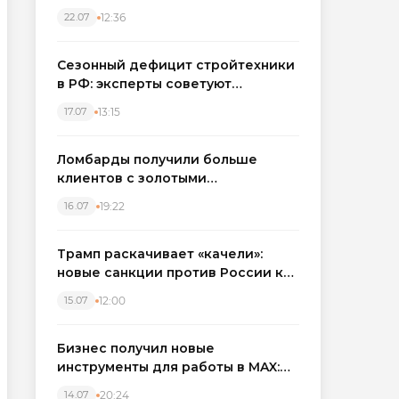
каркасные дома в Северо-
12:36
22.07
Западном регионе
Сезонный дефицит стройтехники
в РФ: эксперты советуют
бронировать экскаваторы и
13:15
17.07
краны
Ломбарды получили больше
клиентов с золотыми
украшениями: рынок займов
19:22
16.07
вырос на фоне подорожания
металла
Трамп раскачивает «качели»:
новые санкции против России как
элемент большой игры
12:00
15.07
Бизнес получил новые
инструменты для работы в MAX:
компании подключают CRM и
20:24
14.07