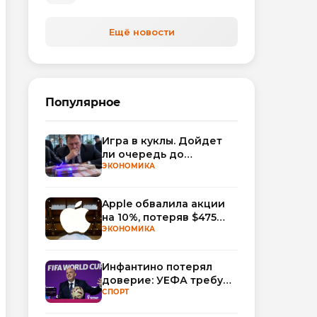
автоматизируют обработку
обращений
Ещё новости
Популярное
Игра в куклы. Дойдет
ли очередь до
Миллера?
ЭКОНОМИКА
Apple обвалила акции
на 10%, потеряв $475
млрд капитализации
ЭКОНОМИКА
Инфантино потерял
доверие: УЕФА требует
смены руководства
СПОРТ
ФИФА