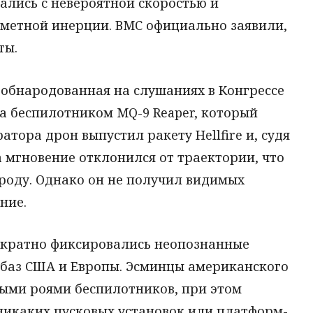
гались с невероятной скоростью и
аметной инерции. ВМС официально заявили,
ты.
 обнародованная на слушаниях в Конгрессе
на беспилотником MQ-9 Reaper, который
тора дрон выпустил ракету Hellfire и, судя
а мгновение отклонился от траектории, что
роду. Однако он не получил видимых
ние.
ократно фиксировались неопознанные
 баз США и Европы. Эсминцы американского
ными роями беспилотников, при этом
никаких пусковых установок или платформ-