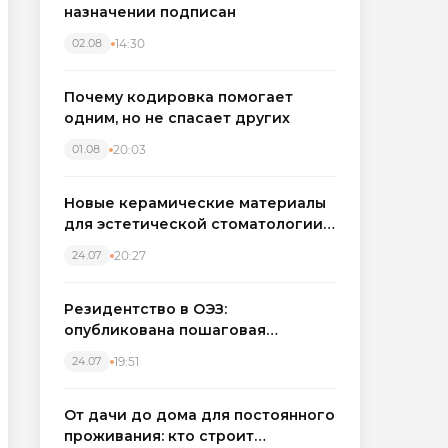
назначении подписан
14:30
02.08
Почему кодировка помогает
одним, но не спасает других
20:03
01.08
Новые керамические материалы
для эстетической стоматологии
становятся точнее
20:27
24.07
Резидентство в ОЭЗ:
опубликована пошаговая
инструкция и полный перечень
19:51
24.07
налоговых льгот для инвесторов
От дачи до дома для постоянного
проживания: кто строит