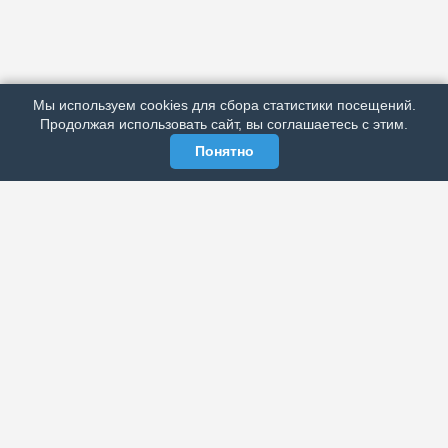
АРХИВ
ПОДРОБНО ОБ ИЗДАНИИ
РЕКЛАМА У НАС
Мы используем cookies для сбора статистики посещений.
МЫ В СОЦСЕТЯХ
Продолжая использовать сайт, вы соглашаетесь с этим.
Понятно
ЭЛЕКТРОННАЯ ГАЗЕТА «ВЕК»
Актуальная информация обо всех значимых событиях
политической, экономической, общественной и
спортивной жизни России и зарубежья.
МЫ В СОЦСЕТЯХ