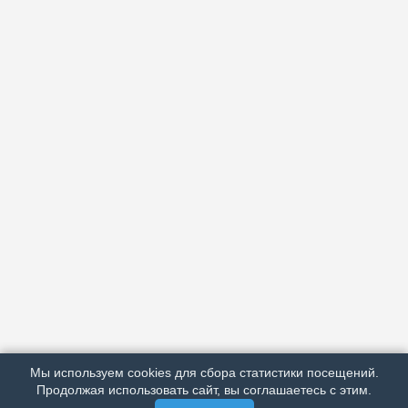
АРХИВ
ПОДРОБНО ОБ ИЗДАНИИ
РЕКЛАМА У НАС
Мы используем cookies для сбора статистики посещений.
МЫ В СОЦСЕТЯХ
Продолжая использовать сайт, вы соглашаетесь с этим.