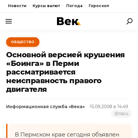
Новости
Курсы валют
Погода
Гороскоп
ПОЛИТИКА
ОБЩЕСТВО
ЭКОНОМИКА
Основной версией крушения
ОБЩЕСТВО
«Боинга» в Перми
рассматривается
СПОРТ
неисправность правого
КУЛЬТУРА
двигателя
НОВОСТИ
Информационная служба «Века»
15.09.2008 в 14:49
1804
В Пермском крае сегодня объявлен