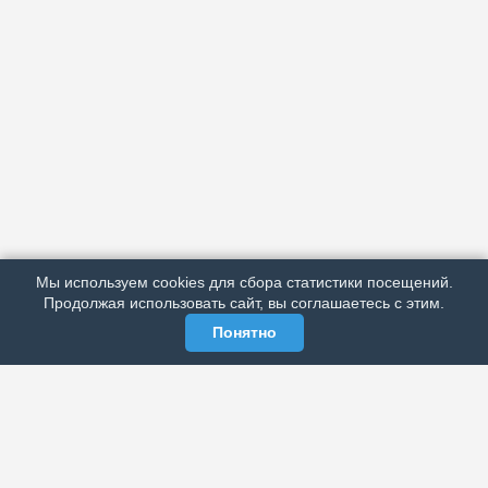
АРХИВ
ПОДРОБНО ОБ ИЗДАНИИ
РЕКЛАМА У НАС
Мы используем cookies для сбора статистики посещений.
МЫ В СОЦСЕТЯХ
Продолжая использовать сайт, вы соглашаетесь с этим.
Понятно