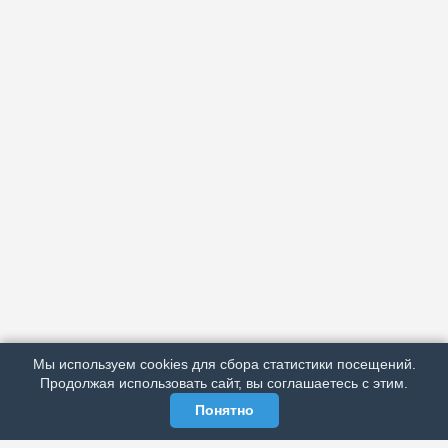
АРХИВ
ПОДРОБНО ОБ ИЗДАНИИ
РЕКЛАМА У НАС
Мы используем cookies для сбора статистики посещений.
МЫ В СОЦСЕТЯХ
Продолжая использовать сайт, вы соглашаетесь с этим.
Понятно