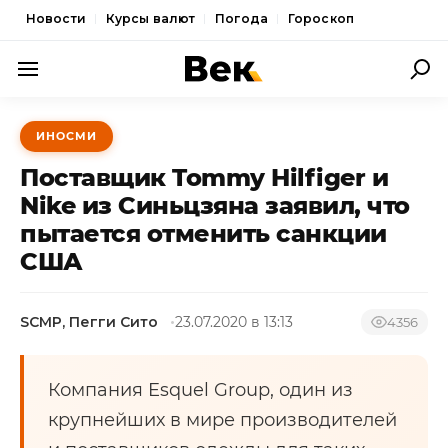
Новости
Курсы валют
Погода
Гороскоп
ПОЛИТИКА
ИНОСМИ
ЭКОНОМИКА
Поставщик Tommy Hilfiger и
ОБЩЕСТВО
Nike из Синьцзяна заявил, что
пытается отменить санкции
СПОРТ
США
КУЛЬТУРА
НОВОСТИ
SCMP, Пегги Сито
23.07.2020 в 13:13
4356
Компания Esquel Group, один из
крупнейших в мире производителей