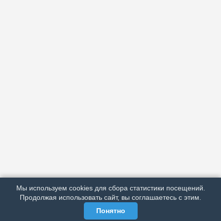
АРХИВ
ПОДРОБНО ОБ ИЗДАНИИ
РЕКЛАМА У НАС
Мы используем cookies для сбора статистики посещений.
МЫ В СОЦСЕТЯХ
Продолжая использовать сайт, вы соглашаетесь с этим.
Понятно