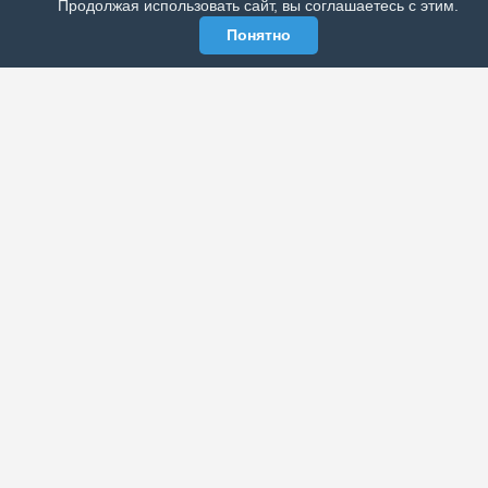
Продолжая использовать сайт, вы соглашаетесь с этим.
спортивной жизни России и зарубежья.
Понятно
МЫ В СОЦСЕТЯХ
РАЗДЕЛЫ
Архив публикаций
Об издании
ИНФОРМАЦИЯ
Политика конфиденциальности
Реклама у нас
© 2005 -
2026 ООО «Развитие»
Эл No ФС 77-20763 от 26 июля 2005 года
тел.
+7 495 585 3535
e-mail:
info@wek.ru
18+