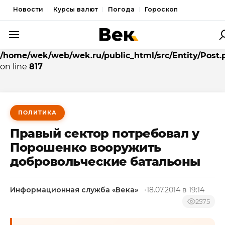
Новости
Курсы валют
Погода
Гороскоп
Warning
: Undefined array key "Правый Сектор" in
/home/wek/web/wek.ru/public_html/src/Entity/Post.
ПОЛИТИКА
on line
817
ЭКОНОМИКА
ОБЩЕСТВО
ПОЛИТИКА
СПОРТ
Правый сектор потребовал у
КУЛЬТУРА
Порошенко вооружить
НОВОСТИ
добровольческие батальоны
Информационная служба «Века»
18.07.2014 в 19:14
2575