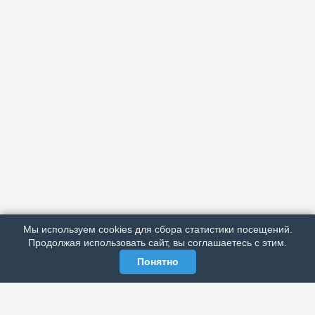
АРХИВ
ПОДРОБНО ОБ ИЗДАНИИ
РЕКЛАМА У НАС
Мы используем cookies для сбора статистики посещений.
МЫ В СОЦСЕТЯХ
Продолжая использовать сайт, вы соглашаетесь с этим.
Понятно