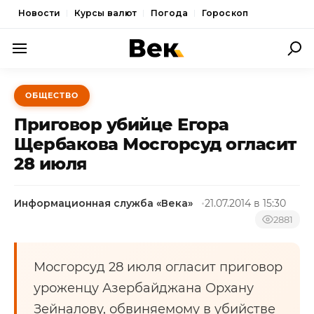
Новости
Курсы валют
Погода
Гороскоп
ПОЛИТИКА
ОБЩЕСТВО
ЭКОНОМИКА
Приговор убийце Егора
ОБЩЕСТВО
Щербакова Мосгорсуд огласит
28 июля
СПОРТ
КУЛЬТУРА
Информационная служба «Века»
21.07.2014 в 15:30
НОВОСТИ
2881
Мосгорсуд 28 июля огласит приговор
уроженцу Азербайджана Орхану
Зейналову, обвиняемому в убийстве