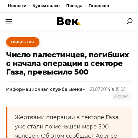
Новости
Курсы валют
Погода
Гороскоп
ПОЛИТИКА
ОБЩЕСТВО
ЭКОНОМИКА
Число палестинцев, погибших
ОБЩЕСТВО
с начала операции в секторе
Газа, превысило 500
СПОРТ
КУЛЬТУРА
Информационная служба «Века»
21.07.2014 в 15:05
НОВОСТИ
2594
Жертвами операции в секторе Газа
уже стали по меньшей мере 500
человек. Об этом сообщает Agence