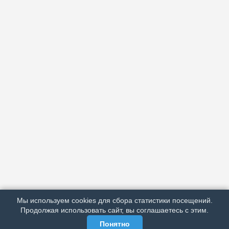
АРХИВ
ПОДРОБНО ОБ ИЗДАНИИ
РЕКЛАМА У НАС
Мы используем cookies для сбора статистики посещений.
МЫ В СОЦСЕТЯХ
Продолжая использовать сайт, вы соглашаетесь с этим.
Понятно