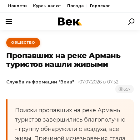
Новости
Курсы валют
Погода
Гороскоп
ПОЛИТИКА
ОБЩЕСТВО
ЭКОНОМИКА
Пропавших на реке Армань
ОБЩЕСТВО
туристов нашли живыми
СПОРТ
Служба информации "Века"
07.07.2026 в 07:52
КУЛЬТУРА
657
НОВОСТИ
Поиски пропавших на реке Армань
туристов завершились благополучно
- группу обнаружили с воздуха, все
живы. Причиной исчезновения стала