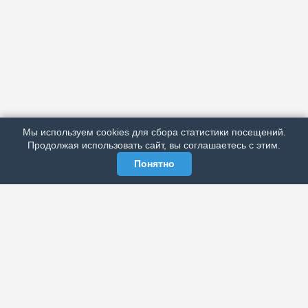
АРХИВ
ПОДРОБНО ОБ ИЗДАНИИ
РЕКЛАМА У НАС
Мы используем cookies для сбора статистики посещений.
МЫ В СОЦСЕТЯХ
Продолжая использовать сайт, вы соглашаетесь с этим.
Понятно
ЭЛЕКТРОННАЯ ГАЗЕТА «ВЕК»
Актуальная информация обо всех значимых событиях
политической, экономической, общественной и