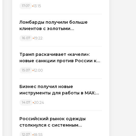
бронировать экскаваторы и
13:15
17.07
краны
Ломбарды получили больше
клиентов с золотыми
украшениями: рынок займов
19:22
16.07
вырос на фоне подорожания
металла
Трамп раскачивает «качели»:
новые санкции против России как
элемент большой игры
12:00
15.07
Бизнес получил новые
инструменты для работы в MAX:
компании подключают CRM и
20:24
14.07
автоматизируют обработку
обращений
Российский рынок одежды
столкнулся с системным
кризисом
18:55
12.07