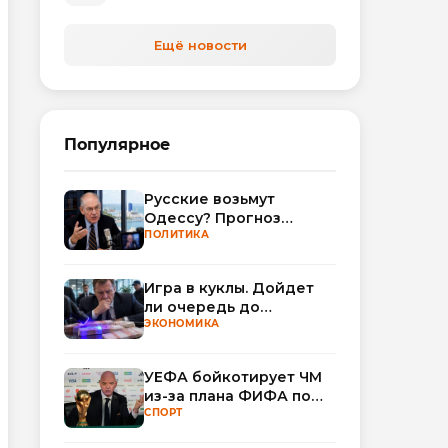
Ещё новости
Популярное
Русские возьмут
Одессу? Прогноз
Миршаймера
ПОЛИТИКА
Игра в куклы. Дойдет
ли очередь до
Миллера?
ЭКОНОМИКА
УЕФА бойкотирует ЧМ
из-за плана ФИФА по
привлечению частных
СПОРТ
инвесторов