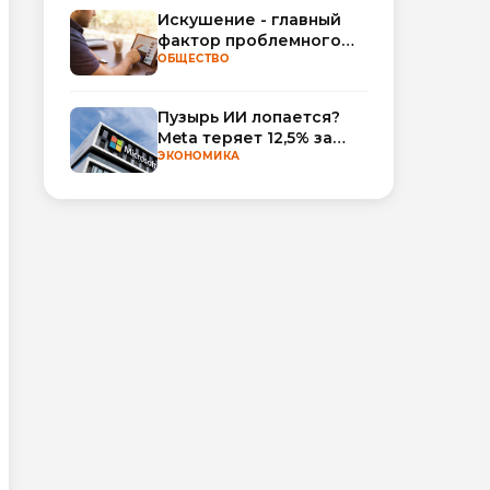
Искушение - главный
фактор проблемного
использования
ОБЩЕСТВО
интернета
Пузырь ИИ лопается?
Meta теряет 12,5% за
неделю, а Microsoft и
ЭКОНОМИКА
Nvidia взлетают