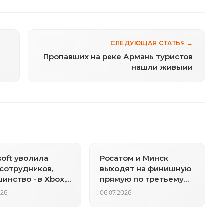
СЛЕДУЮЩАЯ СТАТЬЯ →
Пропавших на реке Армань туристов
нашли живыми
soft уволила
Росатом и Минск
сотрудников,
выходят на финишную
инство - в Xbox,
прямую по третьему
не перехода к ИИ
блоку БелАЭС
026
06.07.2026