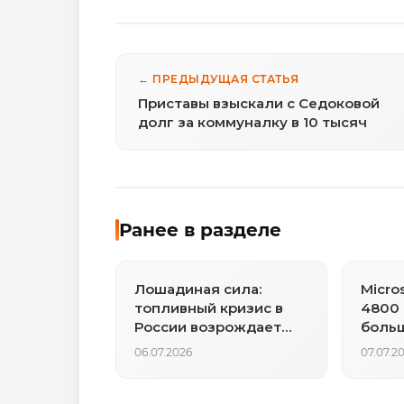
← ПРЕДЫДУЩАЯ СТАТЬЯ
Приставы взыскали с Седоковой
долг за коммуналку в 10 тысяч
Ранее в разделе
Лошадиная сила:
Micro
топливный кризис в
4800 
России возрождает
больш
гужевой транспорт
на фо
06.07.2026
07.07.2