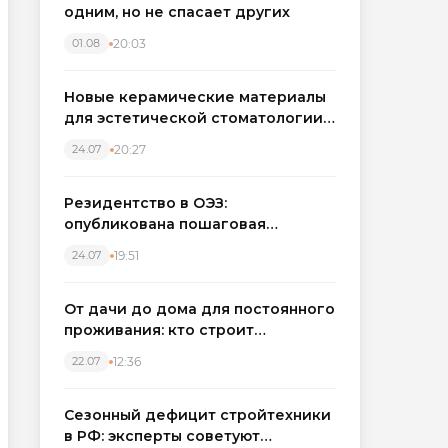
одним, но не спасает других
20:03
01.08
Новые керамические материалы
для эстетической стоматологии
становятся точнее
20:27
24.07
Резидентство в ОЭЗ:
опубликована пошаговая
инструкция и полный перечень
19:51
24.07
налоговых льгот для инвесторов
От дачи до дома для постоянного
проживания: кто строит
каркасные дома в Северо-
12:36
22.07
Западном регионе
Сезонный дефицит стройтехники
в РФ: эксперты советуют