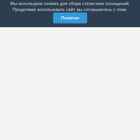
Мы используем cookies для сбора статистики посещений.
МЫ В СОЦСЕТЯХ
Продолжая использовать сайт, вы соглашаетесь с этим.
Понятно
ЭЛЕКТРОННАЯ ГАЗЕТА «ВЕК»
Актуальная информация обо всех значимых событиях
политической, экономической, общественной и
спортивной жизни России и зарубежья.
МЫ В СОЦСЕТЯХ
РАЗДЕЛЫ
Архив публикаций