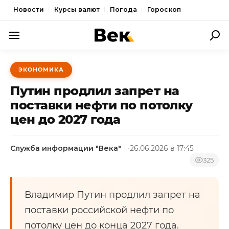
Новости
Курсы валют
Погода
Гороскоп
ПОЛИТИКА
ЭКОНОМИКА
ЭКОНОМИКА
Путин продлил запрет на
ОБЩЕСТВО
поставки нефти по потолку
цен до 2027 года
СПОРТ
КУЛЬТУРА
Служба информации "Века"
26.06.2026 в 17:45
НОВОСТИ
325
Владимир Путин продлил запрет на
поставки российской нефти по
потолку цен до конца 2027 года.