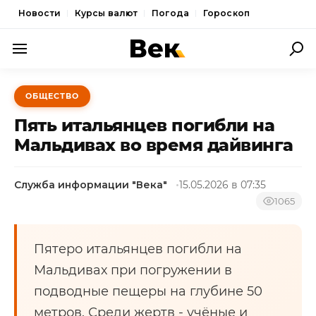
Новости
Курсы валют
Погода
Гороскоп
ПОЛИТИКА
ОБЩЕСТВО
ЭКОНОМИКА
Пять итальянцев погибли на
ОБЩЕСТВО
Мальдивах во время дайвинга
СПОРТ
Служба информации "Века"
15.05.2026 в 07:35
КУЛЬТУРА
1065
НОВОСТИ
Пятеро итальянцев погибли на
Мальдивах при погружении в
подводные пещеры на глубине 50
метров. Среди жертв - учёные и