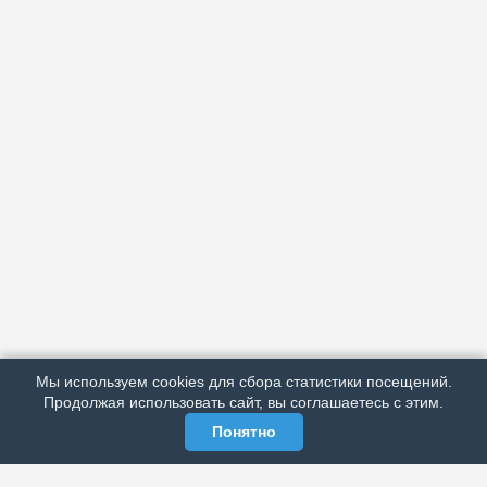
АРХИВ
ПОДРОБНО ОБ ИЗДАНИИ
РЕКЛАМА У НАС
Мы используем cookies для сбора статистики посещений.
МЫ В СОЦСЕТЯХ
Продолжая использовать сайт, вы соглашаетесь с этим.
Понятно