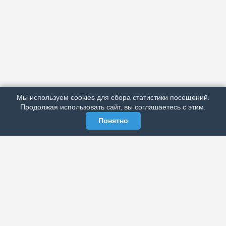
АРХИВ
ПОДРОБНО ОБ ИЗДАНИИ
РЕКЛАМА У НАС
Мы используем cookies для сбора статистики посещений.
МЫ В СОЦСЕТЯХ
Продолжая использовать сайт, вы соглашаетесь с этим.
Понятно
ЭЛЕКТРОННАЯ ГАЗЕТА «ВЕК»
Актуальная информация обо всех значимых событиях
политической, экономической, общественной и