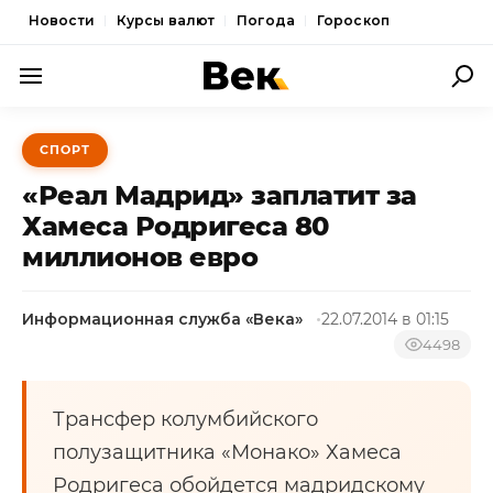
Новости
Курсы валют
Погода
Гороскоп
ПОЛИТИКА
СПОРТ
ЭКОНОМИКА
«Реал Мадрид» заплатит за
ОБЩЕСТВО
Хамеса Родригеса 80
миллионов евро
СПОРТ
КУЛЬТУРА
Информационная служба «Века»
22.07.2014 в 01:15
НОВОСТИ
4498
Трансфер колумбийского
полузащитника «Монако» Хамеса
Родригеса обойдется мадридскому