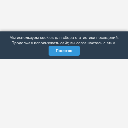
АРХИВ
ПОДРОБНО ОБ ИЗДАНИИ
РЕКЛАМА У НАС
Мы используем cookies для сбора статистики посещений.
МЫ В СОЦСЕТЯХ
Продолжая использовать сайт, вы соглашаетесь с этим.
Понятно
ЭЛЕКТРОННАЯ ГАЗЕТА «ВЕК»
Актуальная информация обо всех значимых событиях
политической, экономической, общественной и
спортивной жизни России и зарубежья.
МЫ В СОЦСЕТЯХ