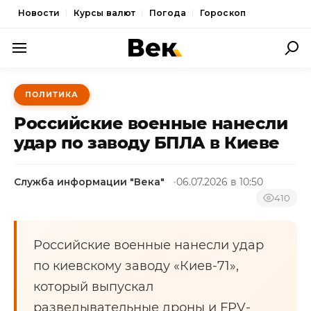
Новости
Курсы валют
Погода
Гороскоп
ПОЛИТИКА
ПОЛИТИКА
ЭКОНОМИКА
Российские военные нанесли
ОБЩЕСТВО
удар по заводу БПЛА в Киеве
СПОРТ
Служба информации "Века"
06.07.2026 в 10:50
КУЛЬТУРА
410
НОВОСТИ
Российские военные нанесли удар
по киевскому заводу «Киев-71»,
который выпускал
разведывательные дроны и FPV-