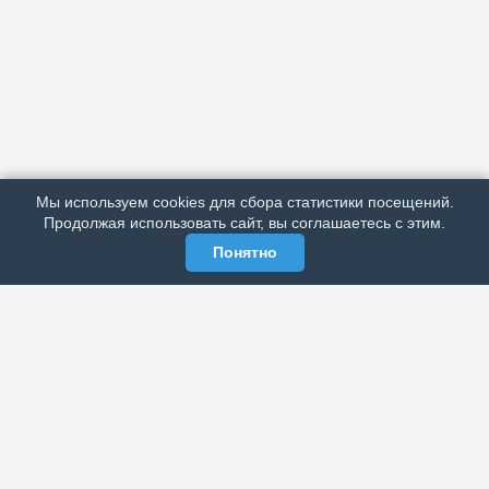
АРХИВ
ПОДРОБНО ОБ ИЗДАНИИ
РЕКЛАМА У НАС
Мы используем cookies для сбора статистики посещений.
МЫ В СОЦСЕТЯХ
Продолжая использовать сайт, вы соглашаетесь с этим.
Понятно
ЭЛЕКТРОННАЯ ГАЗЕТА «ВЕК»
Актуальная информация обо всех значимых событиях
политической, экономической, общественной и