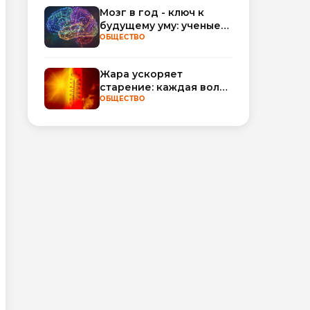
обороты
Мозг в год - ключ к
будущему уму: ученые
научились
ОБЩЕСТВО
прогнозировать
интеллект по МРТ
Жара ускоряет
старение: каждая волна
тепла добавляет
ОБЩЕСТВО
полгода
биологического
возраста