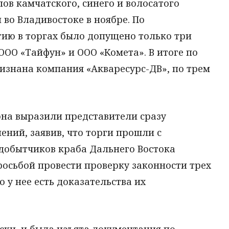
ов камчатского, синего и волосатого
во Владивостоке в ноябре. По
ию в торгах было допущено только три
ООО «Тайфун» и ООО «Комета». В итоге по
изнана компания «Акваресурс-ДВ», по трем
она выразили представители сразу
ний, заявив, что торги прошли с
добытчиков краба Дальнего Востока
росьбой провести проверку законности трех
 у нее есть доказательства их
ски, и была изъята документация по