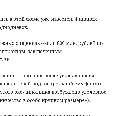
ег в этой схеме уже известен. Финансы
однодневок.
ожных хищениях около 800 млн. рублей по
онтрактам, заключенным
УЭБ.
авшийся чиновник после увольнения из
уководителей подконтрольной ему фирмы-
этого экс-чиновника возбуждено уголовное
ничество в особо крупном размере»).
ве связан с другим уголовным делом,