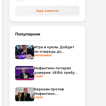
автоматизируют обработку
обращений
Ещё новости
Популярное
Игра в куклы. Дойдет
ли очередь до
Миллера?
ЭКОНОМИКА
Инфантино потерял
доверие: УЕФА требует
смены руководства
СПОРТ
ФИФА
Бернхэм против
Инфантино:
политический кризис в
СПОРТ
ФИФА набирает