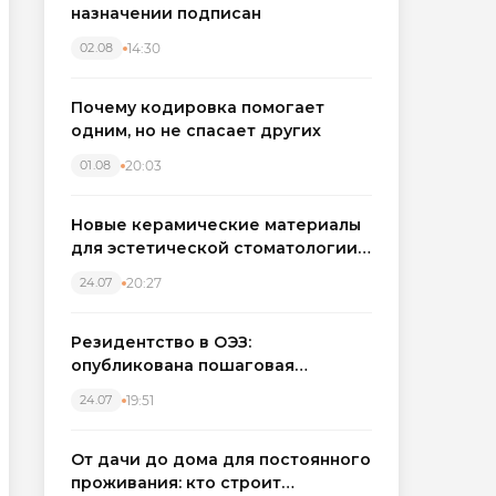
назначении подписан
14:30
02.08
Почему кодировка помогает
одним, но не спасает других
20:03
01.08
Новые керамические материалы
для эстетической стоматологии
становятся точнее
20:27
24.07
Резидентство в ОЭЗ:
опубликована пошаговая
инструкция и полный перечень
19:51
24.07
налоговых льгот для инвесторов
От дачи до дома для постоянного
проживания: кто строит