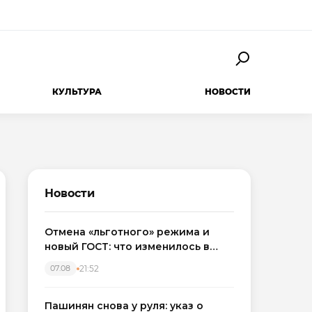
КУЛЬТУРА
НОВОСТИ
Новости
Отмена «льготного» режима и
новый ГОСТ: что изменилось в
приемке новостроек в 2026 году
21:52
07.08
Пашинян снова у руля: указ о