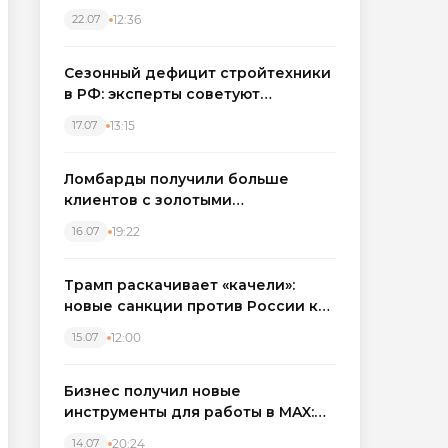
каркасные дома в Северо-
12:36
22.07
Западном регионе
Сезонный дефицит стройтехники
в РФ: эксперты советуют
бронировать экскаваторы и
13:15
17.07
краны
Ломбарды получили больше
клиентов с золотыми
украшениями: рынок займов
19:22
16.07
вырос на фоне подорожания
металла
Трамп раскачивает «качели»:
новые санкции против России как
элемент большой игры
12:00
15.07
Бизнес получил новые
инструменты для работы в MAX:
компании подключают CRM и
20:24
14.07