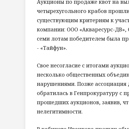
Аукционы по продаже квот на выл
четырехугольного крабов прошли 
существующим критериям к участ
компании: ООО «Акваресурс-ДВ», 
семи лотам победителем была пр
- «Тайфун».
Свое несогласие с итогами аукци
несколько общественных объедине
нарушениями. Позже ассоциация 
обратилась в Генпрокуратуру с п
прошедших аукционов, заявив, что
нелегитимности.
В кабинете Иванкова прошли обы