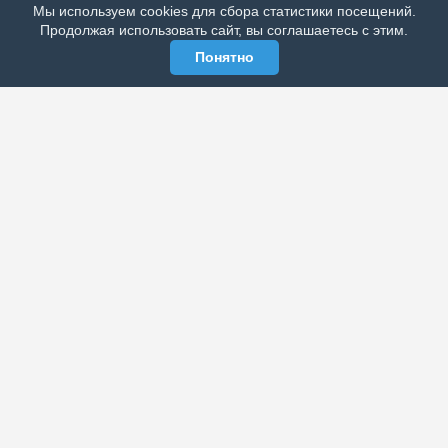
Мы используем cookies для сбора статистики посещений.
МЫ В СОЦСЕТЯХ
Продолжая использовать сайт, вы соглашаетесь с этим.
Понятно
ЭЛЕКТРОННАЯ ГАЗЕТА «ВЕК»
Актуальная информация обо всех значимых событиях
политической, экономической, общественной и
спортивной жизни России и зарубежья.
МЫ В СОЦСЕТЯХ
РАЗДЕЛЫ
Архив публикаций