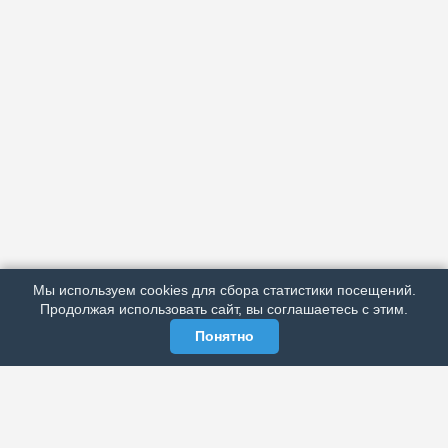
АРХИВ
ПОДРОБНО ОБ ИЗДАНИИ
РЕКЛАМА У НАС
Мы используем cookies для сбора статистики посещений.
МЫ В СОЦСЕТЯХ
Продолжая использовать сайт, вы соглашаетесь с этим.
Понятно