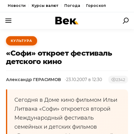
Новости
Курсы валют
Погода
Гороскоп
ПОЛИТИКА
КУЛЬТУРА
ЭКОНОМИКА
«Софи» откроет фестиваль
ОБЩЕСТВО
детского кино
СПОРТ
Александр ГЕРАСИМОВ
23.10.2007 в 12:30
2342
КУЛЬТУРА
НОВОСТИ
Сегодня в Доме кино фильмом Ильи
Литвака «Софи» откроется второй
Международный фестиваль
семейных и детских фильмов