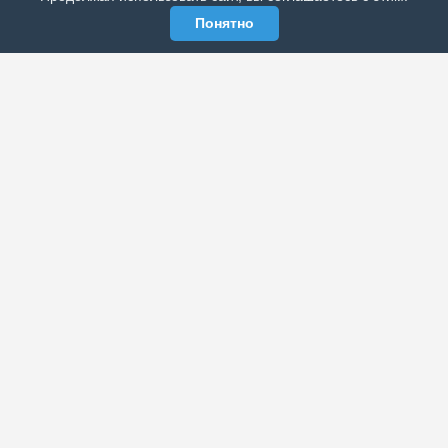
Понятно
ЭЛЕКТРОННАЯ ГАЗЕТА «ВЕК»
Актуальная информация обо всех значимых событиях
политической, экономической, общественной и
спортивной жизни России и зарубежья.
МЫ В СОЦСЕТЯХ
РАЗДЕЛЫ
Архив публикаций
Об издании