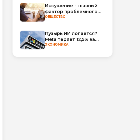
Искушение - главный
фактор проблемного
использования
ОБЩЕСТВО
интернета
Пузырь ИИ лопается?
Meta теряет 12,5% за
неделю, а Microsoft и
ЭКОНОМИКА
Nvidia взлетают