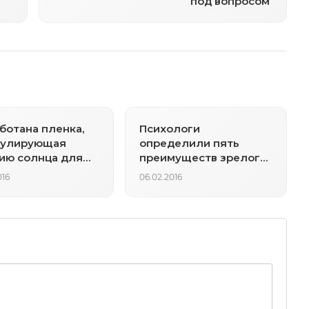
под вопросом
ботана пленка,
Пcихологи
мулирующая
определили пять
ию солнца для
преимуществ зрелого
ева
возраста
016
06.02.2016