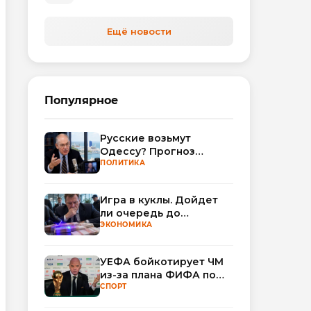
Ещё новости
Популярное
Русские возьмут
Одессу? Прогноз
Миршаймера
ПОЛИТИКА
Игра в куклы. Дойдет
ли очередь до
Миллера?
ЭКОНОМИКА
УЕФА бойкотирует ЧМ
из-за плана ФИФА по
привлечению частных
СПОРТ
инвесторов