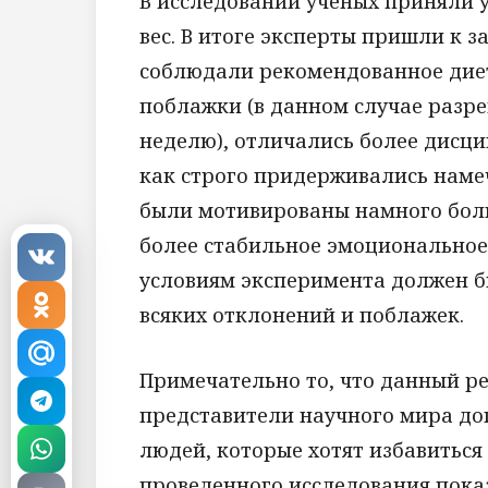
В исследовании ученых приняли 
вес. В итоге эксперты пришли к 
соблюдали рекомендованное дие
поблажки (в данном случае разре
неделю), отличались более дис
как строго придерживались намеч
были мотивированы намного боль
более стабильное эмоциональное с
условиям эксперимента должен б
всяких отклонений и поблажек.
Примечательно то, что данный р
представители научного мира до
людей, которые хотят избавиться 
проведенного исследования показ