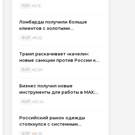
бронировать экскаваторы и
13:15
17.07
краны
Ломбарды получили больше
клиентов с золотыми
украшениями: рынок займов
19:22
16.07
вырос на фоне подорожания
металла
Трамп раскачивает «качели»:
новые санкции против России как
элемент большой игры
12:00
15.07
Бизнес получил новые
инструменты для работы в MAX:
компании подключают CRM и
20:24
14.07
автоматизируют обработку
обращений
Российский рынок одежды
столкнулся с системным
кризисом
18:55
12.07