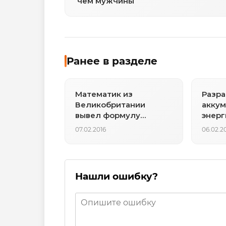
чем мужчины
Ранее в разделе
Математик из
Разра
Великобритании
акку
вывел формулу
энерг
провала заговора
обогр
07.02.2016
06.02.2
Нашли ошибку?