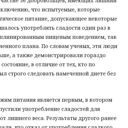
участие 36 добровольцев, имеющих лишний
заключению, что испытуемые, которые
тическое питание, допускающее некоторые
шалось употреблять сладости один раз в
циплинированным пищевым поведением, так
енного плана. По словам ученых, эти люди
ше, а также демонстрировали гораздо
остояние, в отличие от тех, кто по
ыл строго следовать намеченной диете без
ежим питания является первым, в котором
пустили употребление сладостей для
от лишнего веса. Результаты другого ранее
али, что отказ от употребления сладкого