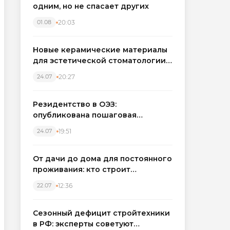
одним, но не спасает других
20:03
01.08
Новые керамические материалы
для эстетической стоматологии
становятся точнее
20:27
24.07
Резидентство в ОЭЗ:
опубликована пошаговая
инструкция и полный перечень
19:51
24.07
налоговых льгот для инвесторов
От дачи до дома для постоянного
проживания: кто строит
каркасные дома в Северо-
12:36
22.07
Западном регионе
Сезонный дефицит стройтехники
в РФ: эксперты советуют