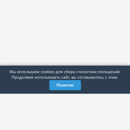
АРХИВ
ПОДРОБНО ОБ ИЗДАНИИ
РЕКЛАМА У НАС
Мы используем cookies для сбора статистики посещений.
МЫ В СОЦСЕТЯХ
Продолжая использовать сайт, вы соглашаетесь с этим.
Понятно
ЭЛЕКТРОННАЯ ГАЗЕТА «ВЕК»