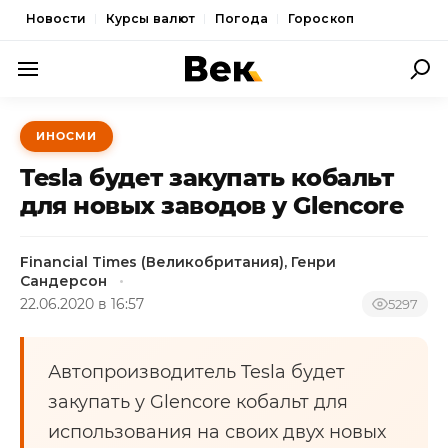
Новости
Курсы валют
Погода
Гороскоп
ПОЛИТИКА
ИНОСМИ
ЭКОНОМИКА
Tesla будет закупать кобальт
ОБЩЕСТВО
для новых заводов у Glencore
СПОРТ
Financial Times (Великобритания), Генри
КУЛЬТУРА
Сандерсон
22.06.2020 в 16:57
5297
НОВОСТИ
Автопроизводитель Tesla будет
закупать у Glencore кобальт для
использования на своих двух новых