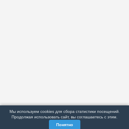
АРХИВ
ПОДРОБНО ОБ ИЗДАНИИ
РЕКЛАМА У НАС
Мы используем cookies для сбора статистики посещений.
МЫ В СОЦСЕТЯХ
Продолжая использовать сайт, вы соглашаетесь с этим.
Понятно