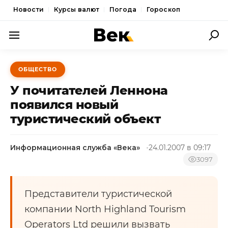
Новости
Курсы валют
Погода
Гороскоп
ПОЛИТИКА
ОБЩЕСТВО
ЭКОНОМИКА
У почитателей Леннона
ОБЩЕСТВО
появился новый
туристический объект
СПОРТ
КУЛЬТУРА
Информационная служба «Века»
24.01.2007 в 09:17
НОВОСТИ
3097
Представители туристической
компании North Highland Tourism
Operators Ltd решили вызвать