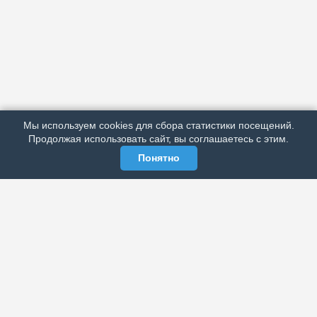
АРХИВ
ПОДРОБНО ОБ ИЗДАНИИ
РЕКЛАМА У НАС
Мы используем cookies для сбора статистики посещений.
МЫ В СОЦСЕТЯХ
Продолжая использовать сайт, вы соглашаетесь с этим.
Понятно
ЭЛЕКТРОННАЯ ГАЗЕТА «ВЕК»
Актуальная информация обо всех значимых событиях
политической, экономической, общественной и
спортивной жизни России и зарубежья.