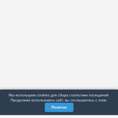
АРХИВ
ПОДРОБНО ОБ ИЗДАНИИ
РЕКЛАМА У НАС
Мы используем cookies для сбора статистики посещений.
МЫ В СОЦСЕТЯХ
Продолжая использовать сайт, вы соглашаетесь с этим.
Понятно