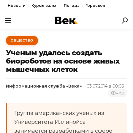
Новости
Курсы валют
Погода
Гороскоп
ПОЛИТИКА
ОБЩЕСТВО
ЭКОНОМИКА
Ученым удалось создать
ОБЩЕСТВО
биороботов на основе живых
мышечных клеток
СПОРТ
КУЛЬТУРА
Информационная служба «Века»
03.07.2014 в 00:06
НОВОСТИ
4152
Группа американских ученых из
Университета Иллинойса
занимается разработками в сфере