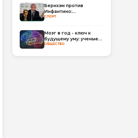
Бернхэм против
Инфантино:
политический кризис в
СПОРТ
ФИФА набирает
обороты
Мозг в год - ключ к
будущему уму: ученые
научились
ОБЩЕСТВО
прогнозировать
интеллект по МРТ