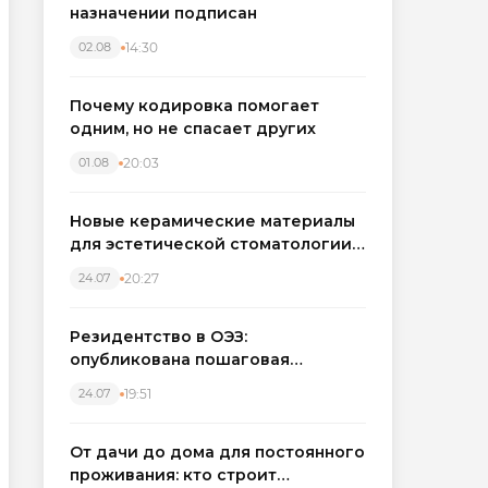
назначении подписан
14:30
02.08
Почему кодировка помогает
одним, но не спасает других
20:03
01.08
Новые керамические материалы
для эстетической стоматологии
становятся точнее
20:27
24.07
Резидентство в ОЭЗ:
опубликована пошаговая
инструкция и полный перечень
19:51
24.07
налоговых льгот для инвесторов
От дачи до дома для постоянного
проживания: кто строит