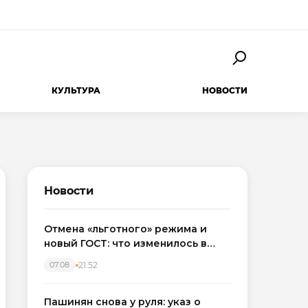
КУЛЬТУРА
НОВОСТИ
Новости
Отмена «льготного» режима и
новый ГОСТ: что изменилось в
приемке новостроек в 2026 году
21:52
07.08
Пашинян снова у руля: указ о