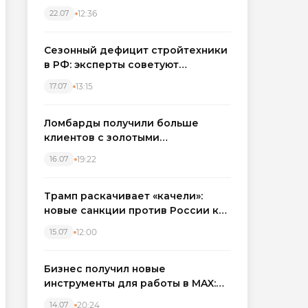
каркасные дома в Северо-
12:36
22.07
Западном регионе
Сезонный дефицит стройтехники
в РФ: эксперты советуют
бронировать экскаваторы и
13:15
17.07
краны
Ломбарды получили больше
клиентов с золотыми
украшениями: рынок займов
19:22
16.07
вырос на фоне подорожания
металла
Трамп раскачивает «качели»:
новые санкции против России как
элемент большой игры
12:00
15.07
Бизнес получил новые
инструменты для работы в MAX:
компании подключают CRM и
20:24
14.07