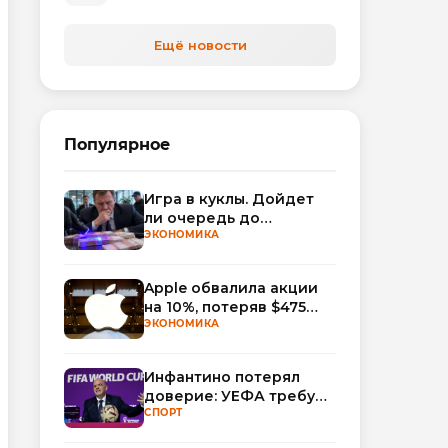
автоматизируют обработку
обращений
Ещё новости
Популярное
Игра в куклы. Дойдет
ли очередь до
Миллера?
ЭКОНОМИКА
Apple обвалила акции
на 10%, потеряв $475
млрд капитализации
ЭКОНОМИКА
Инфантино потерял
доверие: УЕФА требует
смены руководства
СПОРТ
ФИФА