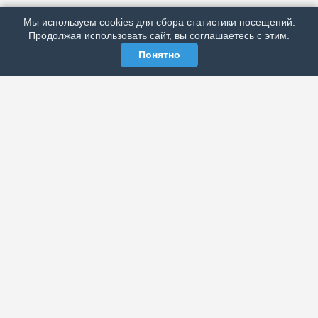
РЕКЛАМА У НАС
Мы используем cookies для сбора статистики посещений.
МЫ В СОЦСЕТЯХ
Продолжая использовать сайт, вы соглашаетесь с этим.
Понятно
ЭЛЕКТРОННАЯ ГАЗЕТА «ВЕК»
Актуальная информация обо всех значимых событиях
политической, экономической, общественной и
спортивной жизни России и зарубежья.
МЫ В СОЦСЕТЯХ
РАЗДЕЛЫ