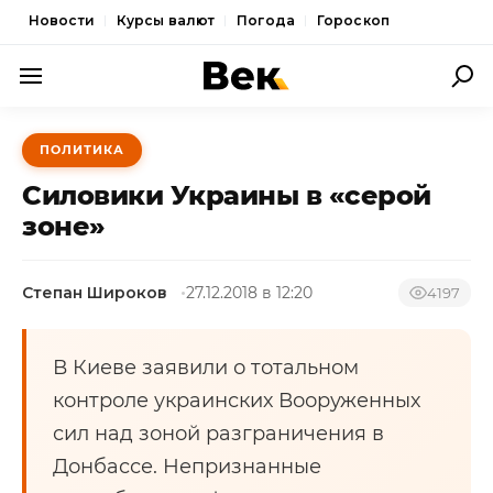
Новости
Курсы валют
Погода
Гороскоп
ПОЛИТИКА
ПОЛИТИКА
ЭКОНОМИКА
Cиловики Украины в «серой
ОБЩЕСТВО
зоне»
СПОРТ
Степан Широков
27.12.2018 в 12:20
4197
КУЛЬТУРА
НОВОСТИ
В Киеве заявили о тотальном
контроле украинских Вооруженных
сил над зоной разграничения в
Донбассе. Непризнанные