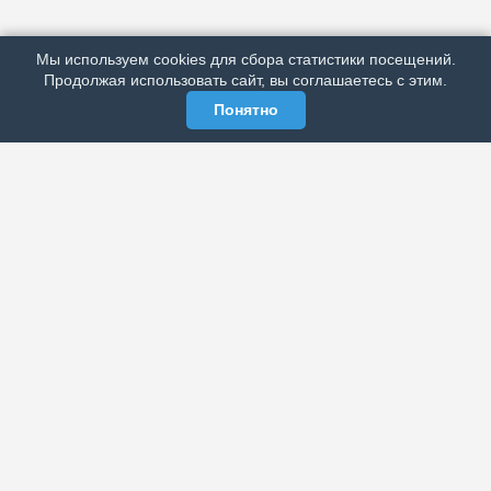
РЕКЛАМА У НАС
Мы используем cookies для сбора статистики посещений.
МЫ В СОЦСЕТЯХ
Продолжая использовать сайт, вы соглашаетесь с этим.
Понятно
ЭЛЕКТРОННАЯ ГАЗЕТА «ВЕК»
Актуальная информация обо всех значимых событиях
политической, экономической, общественной и
спортивной жизни России и зарубежья.
МЫ В СОЦСЕТЯХ