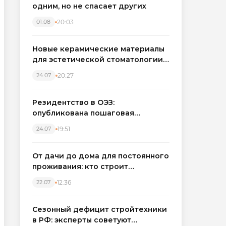
одним, но не спасает других
20:03
01.08
Новые керамические материалы
для эстетической стоматологии
становятся точнее
20:27
24.07
Резидентство в ОЭЗ:
опубликована пошаговая
инструкция и полный перечень
19:51
24.07
налоговых льгот для инвесторов
От дачи до дома для постоянного
проживания: кто строит
каркасные дома в Северо-
12:36
22.07
Западном регионе
Сезонный дефицит стройтехники
в РФ: эксперты советуют