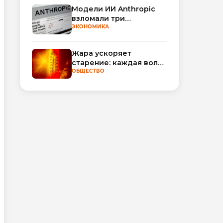
Модели ИИ Anthropic
взломали три
организации во время
ЭКОНОМИКА
тестирования
Жара ускоряет
старение: каждая волна
тепла добавляет
ОБЩЕСТВО
полгода
биологического
возраста