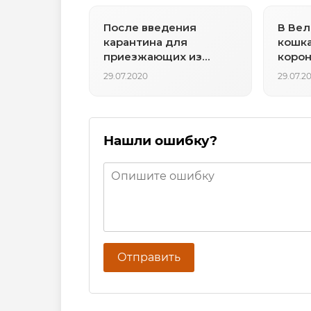
После введения
В Вел
карантина для
кошка
приезжающих из
корон
Испании британское
своег
29.07.2020
29.07.2
правительство
предупредило, что
риск сохраняется
Нашли ошибку?
Отправить