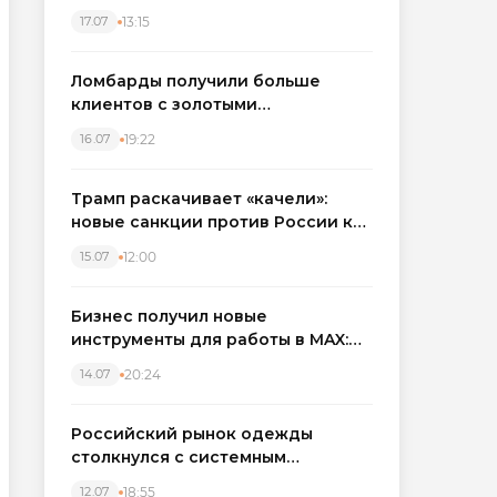
бронировать экскаваторы и
13:15
17.07
краны
Ломбарды получили больше
клиентов с золотыми
украшениями: рынок займов
19:22
16.07
вырос на фоне подорожания
металла
Трамп раскачивает «качели»:
новые санкции против России как
элемент большой игры
12:00
15.07
Бизнес получил новые
инструменты для работы в MAX:
компании подключают CRM и
20:24
14.07
автоматизируют обработку
обращений
Российский рынок одежды
столкнулся с системным
кризисом
18:55
12.07