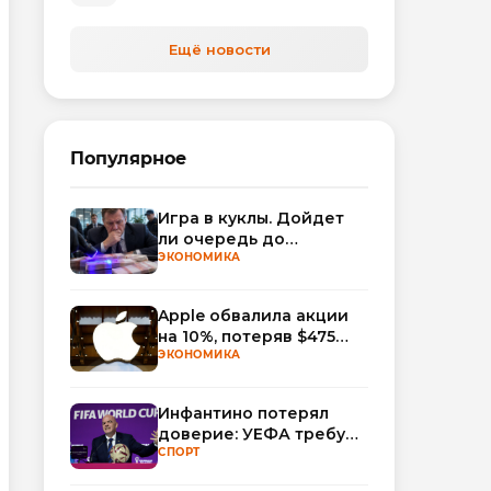
Ещё новости
Популярное
Игра в куклы. Дойдет
ли очередь до
Миллера?
ЭКОНОМИКА
Apple обвалила акции
на 10%, потеряв $475
млрд капитализации
ЭКОНОМИКА
Инфантино потерял
доверие: УЕФА требует
смены руководства
СПОРТ
ФИФА