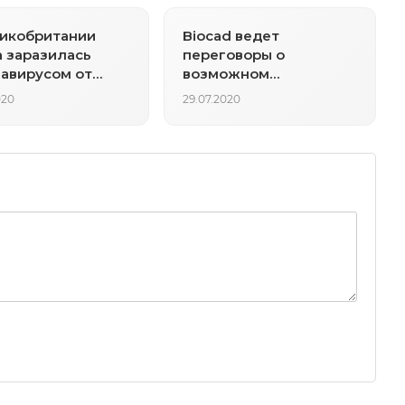
икобритании
Biocad ведет
 заразилась
переговоры о
авирусом от
возможном
о владельца
производстве вакцины
020
29.07.2020
от коронавируса в
Китае