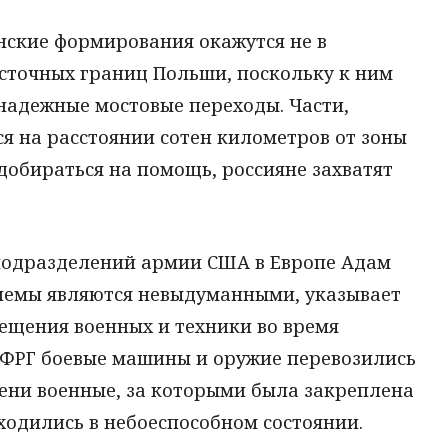
нские формирования окажутся не в
осточных границ Польши, поскольку к ним
надежные мостовые переходы. Части,
я на расстоянии сотен километров от зоны
 добираться на помощь, россияне захватят
подразделений армии США в Европе Адам
блемы являются невыдуманными, указывает
щения военных и техники во время
в ФРГ боевые машины и оружие перевозились
мени военные, за которыми была закреплена
ходились в небоеспособном состоянии.