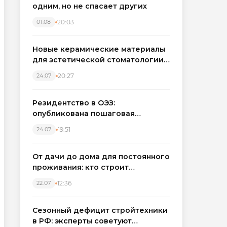
одним, но не спасает других
20:03
01.08
Новые керамические материалы
для эстетической стоматологии
становятся точнее
20:27
24.07
Резидентство в ОЭЗ:
опубликована пошаговая
инструкция и полный перечень
19:51
24.07
налоговых льгот для инвесторов
От дачи до дома для постоянного
проживания: кто строит
каркасные дома в Северо-
12:36
22.07
Западном регионе
Сезонный дефицит стройтехники
в РФ: эксперты советуют