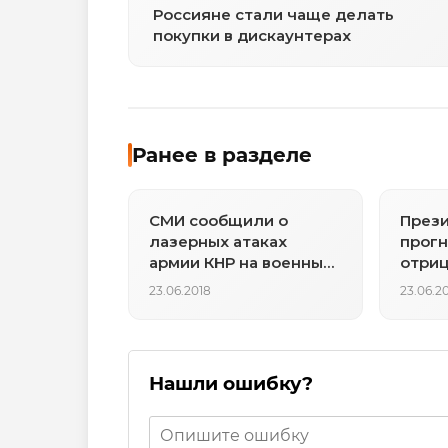
Россияне стали чаще делать
покупки в дискаунтерах
Ранее в разделе
СМИ сообщили о
През
лазерных атаках
прогн
армии КНР на военных
отри
США
эффе
23.06.2018
23.06.2
ООН
Нашли ошибку?