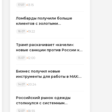
бронировать экскаваторы и
13:15
17.07
краны
Ломбарды получили больше
клиентов с золотыми
украшениями: рынок займов
19:22
16.07
вырос на фоне подорожания
металла
Трамп раскачивает «качели»:
новые санкции против России как
элемент большой игры
12:00
15.07
Бизнес получил новые
инструменты для работы в MAX:
компании подключают CRM и
20:24
14.07
автоматизируют обработку
обращений
Российский рынок одежды
столкнулся с системным
кризисом
18:55
12.07