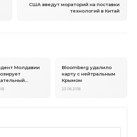
США введут мораторий на поставки
технологий в Китай
идент Молдавии
Bloomberg удалило
озирует
карту с нейтральным
цательный
Крымом
кт резолюции
018
23.06.2018