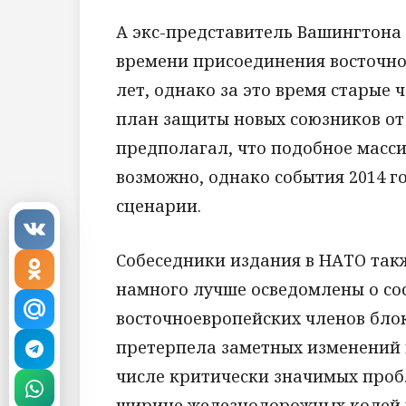
А экс-представитель Вашингтона 
времени присоединения восточно
лет, однако за это время старые
план защиты новых союзников от 
предполагал, что подобное масс
возможно, однако события 2014 г
сценарии.
Собеседники издания в НАТО так
намного лучше осведомлены о со
восточноевропейских членов блок
претерпела заметных изменений 
числе критически значимых проб
ширине железнодорожных колей м