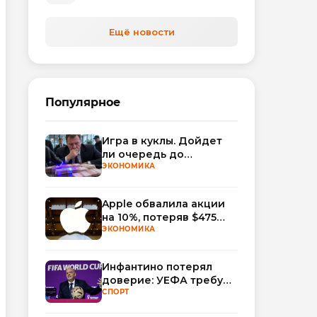
Ещё новости
Популярное
Игра в куклы. Дойдет
ли очередь до
Миллера?
ЭКОНОМИКА
Apple обвалила акции
на 10%, потеряв $475
млрд капитализации
ЭКОНОМИКА
Инфантино потерял
доверие: УЕФА требует
смены руководства
СПОРТ
ФИФА