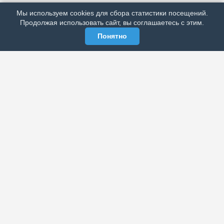
Мы используем cookies для сбора статистики посещений.
МЫ В СОЦСЕТЯХ
Продолжая использовать сайт, вы соглашаетесь с этим.
Понятно
ЭЛЕКТРОННАЯ ГАЗЕТА «ВЕК»
Актуальная информация обо всех значимых событиях
политической, экономической, общественной и
спортивной жизни России и зарубежья.
МЫ В СОЦСЕТЯХ
РАЗДЕЛЫ