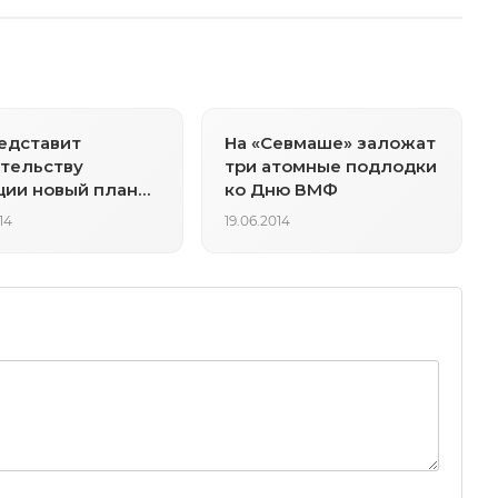
едставит
На «Севмаше» заложат
тельству
три атомные подлодки
ии новый план
ко Дню ВМФ
купке Alstom
14
19.06.2014