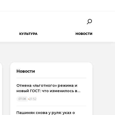
КУЛЬТУРА
НОВОСТИ
Новости
Отмена «льготного» режима и
новый ГОСТ: что изменилось в
приемке новостроек в 2026 году
21:52
07.08
Пашинян снова у руля: указ о