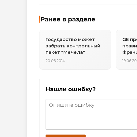
Ранее в разделе
Государство может
GE пр
забрать контрольный
прави
пакет "Мечела"
Франц
по по
20.06.2014
19.06.20
Нашли ошибку?