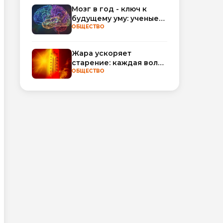
обороты
Мозг в год - ключ к
будущему уму: ученые
научились
ОБЩЕСТВО
прогнозировать
интеллект по МРТ
Жара ускоряет
старение: каждая волна
тепла добавляет
ОБЩЕСТВО
полгода
биологического
возраста