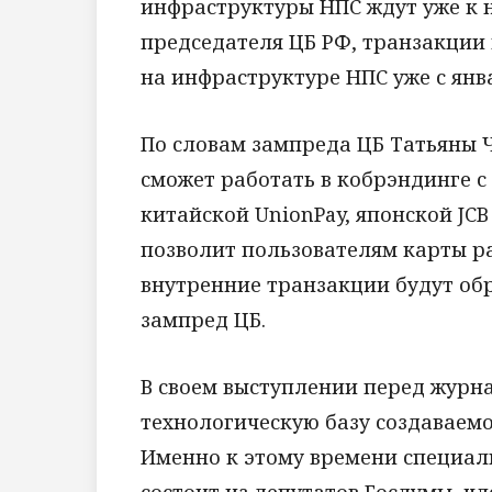
инфраструктуры НПС ждут уже к н
председателя ЦБ РФ, транзакции 
на инфраструктуре НПС уже с янв
По словам зампреда ЦБ Татьяны Ч
сможет работать в кобрэндинге 
китайской UnionPay, японской JC
позволит пользователям карты ра
внутренние транзакции будут об
зампред ЦБ.
В своем выступлении перед журн
технологическую базу создаваемо
Именно к этому времени специал
состоит из депутатов Госдумы, ч