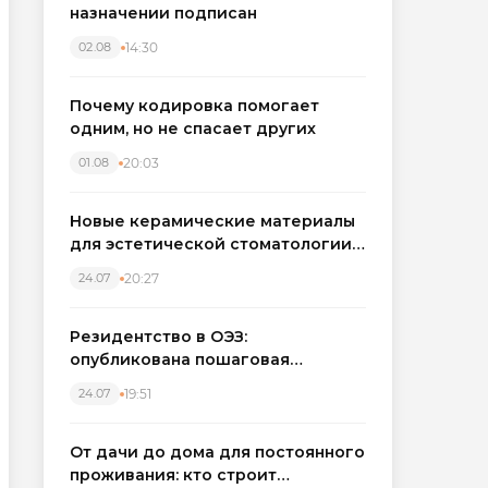
назначении подписан
14:30
02.08
Почему кодировка помогает
одним, но не спасает других
20:03
01.08
Новые керамические материалы
для эстетической стоматологии
становятся точнее
20:27
24.07
Резидентство в ОЭЗ:
опубликована пошаговая
инструкция и полный перечень
19:51
24.07
налоговых льгот для инвесторов
От дачи до дома для постоянного
проживания: кто строит