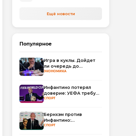
автоматизируют обработку
обращений
Ещё новости
Популярное
Игра в куклы. Дойдет
ли очередь до
Миллера?
ЭКОНОМИКА
Инфантино потерял
доверие: УЕФА требует
смены руководства
СПОРТ
ФИФА
Бернхэм против
Инфантино:
политический кризис в
СПОРТ
ФИФА набирает