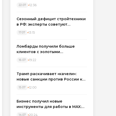
каркасные дома в Северо-
12:36
22.07
Западном регионе
Сезонный дефицит стройтехники
в РФ: эксперты советуют
бронировать экскаваторы и
13:15
17.07
краны
Ломбарды получили больше
клиентов с золотыми
украшениями: рынок займов
19:22
16.07
вырос на фоне подорожания
металла
Трамп раскачивает «качели»:
новые санкции против России как
элемент большой игры
12:00
15.07
Бизнес получил новые
инструменты для работы в MAX:
компании подключают CRM и
20:24
14.07