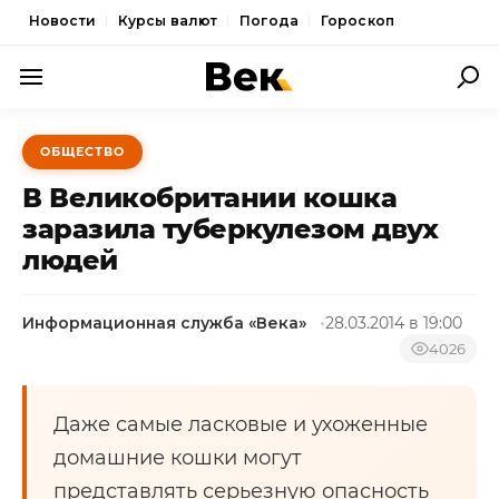
Новости
Курсы валют
Погода
Гороскоп
ПОЛИТИКА
ОБЩЕСТВО
ЭКОНОМИКА
В Великобритании кошка
ОБЩЕСТВО
заразила туберкулезом двух
людей
СПОРТ
КУЛЬТУРА
Информационная служба «Века»
28.03.2014 в 19:00
НОВОСТИ
4026
Даже самые ласковые и ухоженные
домашние кошки могут
представлять серьезную опасность