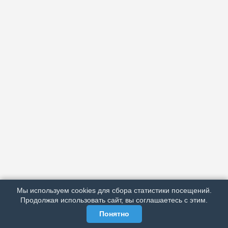
АРХИВ
ПОДРОБНО ОБ ИЗДАНИИ
РЕКЛАМА У НАС
Мы используем cookies для сбора статистики посещений.
МЫ В СОЦСЕТЯХ
Продолжая использовать сайт, вы соглашаетесь с этим.
Понятно