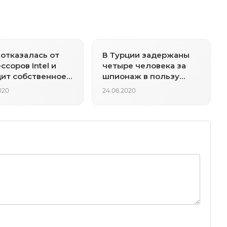
 отказалась от
В Турции задержаны
ссоров Intel и
четыре человека за
ит собственное
шпионаж в пользу
водство
Франции
020
24.06.2020