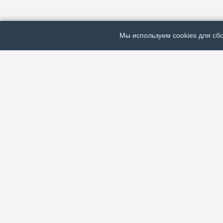
Мы используем cookies для сбо
ЭЛЕКТРОННАЯ ГАЗЕТА «ВЕК»
Актуальная информация обо всех значимых событи
экономической, общественной и спортивной жизни
зарубежья.