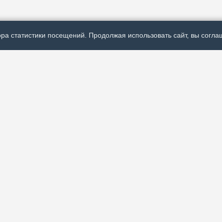
ра статистики посещений. Продолжая использовать сайт, вы соглаш
Р
ях политической,
А
 России и
О