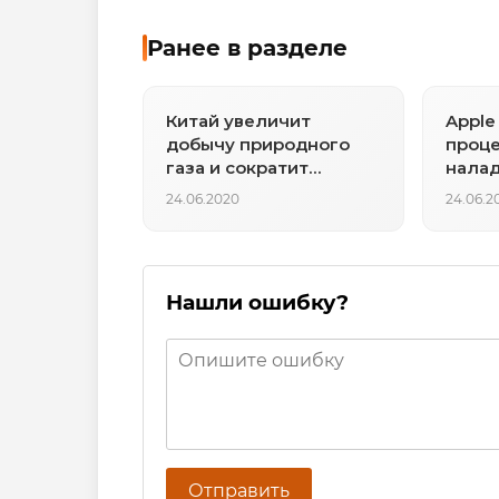
Ранее в разделе
Китай увеличит
Apple
добычу природного
проце
газа и сократит
налад
импорт, несмотря на
произ
24.06.2020
24.06.2
переизбыток на рынке
и падение цен
Нашли ошибку?
Отправить