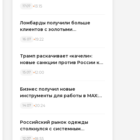
бронировать экскаваторы и
13:15
17.07
краны
Ломбарды получили больше
клиентов с золотыми
украшениями: рынок займов
19:22
16.07
вырос на фоне подорожания
металла
Трамп раскачивает «качели»:
новые санкции против России как
элемент большой игры
12:00
15.07
Бизнес получил новые
инструменты для работы в MAX:
компании подключают CRM и
20:24
14.07
автоматизируют обработку
обращений
Российский рынок одежды
столкнулся с системным
кризисом
18:55
12.07