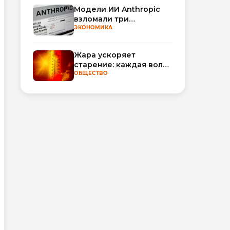
Модели ИИ Anthropic
взломали три
организации во время
ЭКОНОМИКА
тестирования
Жара ускоряет
старение: каждая волна
тепла добавляет
ОБЩЕСТВО
полгода
биологического
возраста