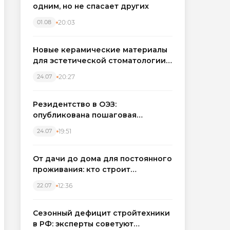
одним, но не спасает других
20:03
01.08
Новые керамические материалы
для эстетической стоматологии
становятся точнее
20:27
24.07
Резидентство в ОЭЗ:
опубликована пошаговая
инструкция и полный перечень
19:51
24.07
налоговых льгот для инвесторов
От дачи до дома для постоянного
проживания: кто строит
каркасные дома в Северо-
12:36
22.07
Западном регионе
Сезонный дефицит стройтехники
в РФ: эксперты советуют