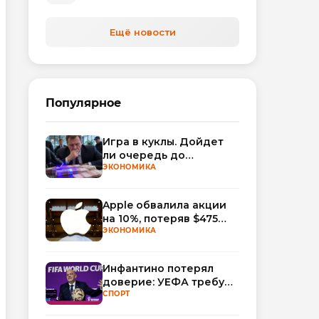
Ещё новости
Популярное
Игра в куклы. Дойдет
ли очередь до
Миллера?
ЭКОНОМИКА
Apple обвалила акции
на 10%, потеряв $475
млрд капитализации
ЭКОНОМИКА
Инфантино потерял
доверие: УЕФА требует
смены руководства
СПОРТ
ФИФА