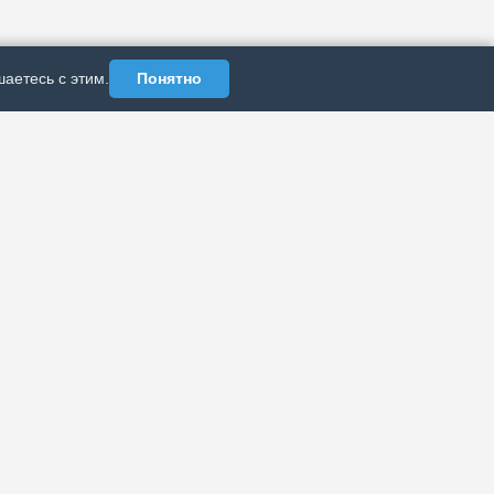
аетесь с этим.
Понятно
АЗДЕЛЫ
ИНФОРМАЦИЯ
Политика
рхив публикаций
конфиденциальности
б издании
Реклама у нас