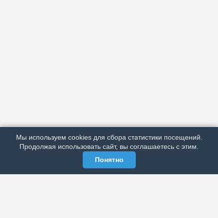
АРХИВ
ПОДРОБНО ОБ ИЗДАНИИ
РЕКЛАМА У НАС
Мы используем cookies для сбора статистики посещений.
МЫ В СОЦСЕТЯХ
Продолжая использовать сайт, вы соглашаетесь с этим.
Понятно