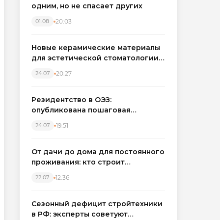
одним, но не спасает других
20:03
01.08
Новые керамические материалы
для эстетической стоматологии
становятся точнее
20:27
24.07
Резидентство в ОЭЗ:
опубликована пошаговая
инструкция и полный перечень
19:51
24.07
налоговых льгот для инвесторов
От дачи до дома для постоянного
проживания: кто строит
каркасные дома в Северо-
12:36
22.07
Западном регионе
Сезонный дефицит стройтехники
в РФ: эксперты советуют