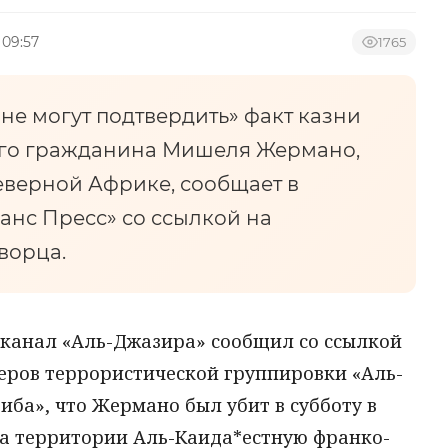
 09:57
1765
не могут подтвердить» факт казни
го гражданина Мишеля Жермано,
еверной Африке, сообщает в
анс Пресс» со ссылкой на
ворца.
еканал «Аль-Джазира» сообщил со ссылкой
еров террористической группировки «Аль-
иба», что Жермано был убит в субботу в
на территории Аль-Каида*естную франко-