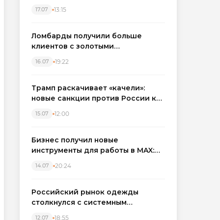
бронировать экскаваторы и
13:15
17.07
краны
Ломбарды получили больше
клиентов с золотыми
украшениями: рынок займов
19:22
16.07
вырос на фоне подорожания
металла
Трамп раскачивает «качели»:
новые санкции против России как
элемент большой игры
12:00
15.07
Бизнес получил новые
инструменты для работы в MAX:
компании подключают CRM и
20:24
14.07
автоматизируют обработку
обращений
Российский рынок одежды
столкнулся с системным
кризисом
18:55
12.07