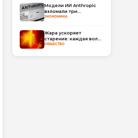
Модели ИИ Anthropic
взломали три
организации во время
ЭКОНОМИКА
тестирования
Жара ускоряет
старение: каждая волна
тепла добавляет
ОБЩЕСТВО
полгода
биологического
возраста