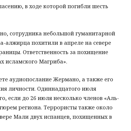
асению, в ходе которой погибли шесть
но, сотрудника небольшой гуманитарной
ра-алжирца похитили в апреле на севере
раницы. Ответственность за похищение
ах исламского Магриба».
ете аудиопослание Жермано, а также его
ия личности. Одиннадцатого июля
го, если до 26 июля несколько членов «Аль-
 тюрем региона. Террористы также около
евере Мали двух испанцев, похищенных в