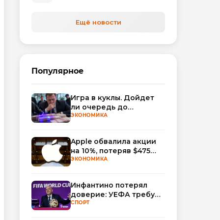
Ещё новости
Популярное
Игра в куклы. Дойдет
ли очередь до
Миллера?
ЭКОНОМИКА
Apple обвалила акции
на 10%, потеряв $475
млрд капитализации
ЭКОНОМИКА
Инфантино потерял
доверие: УЕФА требует
смены руководства
СПОРТ
ФИФА