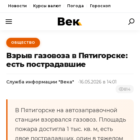
Новости
Курсы валют
Погода
Гороскоп
ПОЛИТИКА
ОБЩЕСТВО
ЭКОНОМИКА
Взрыв газовоза в Пятигорске:
ОБЩЕСТВО
есть пострадавшие
СПОРТ
Служба информации "Века"
16.05.2026 в 14:01
КУЛЬТУРА
814
НОВОСТИ
В Пятигорске на автозаправочной
станции взорвался газовоз. Площадь
пожара достигла 1 тыс. кв. м, есть
двое пострадавших, один в тяжелом