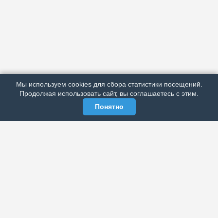
АРХИВ
ПОДРОБНО ОБ ИЗДАНИИ
РЕКЛАМА У НАС
Мы используем cookies для сбора статистики посещений.
МЫ В СОЦСЕТЯХ
Продолжая использовать сайт, вы соглашаетесь с этим.
Понятно
ЭЛЕКТРОННАЯ ГАЗЕТА «ВЕК»
Актуальная информация обо всех значимых событиях
политической, экономической, общественной и
спортивной жизни России и зарубежья.