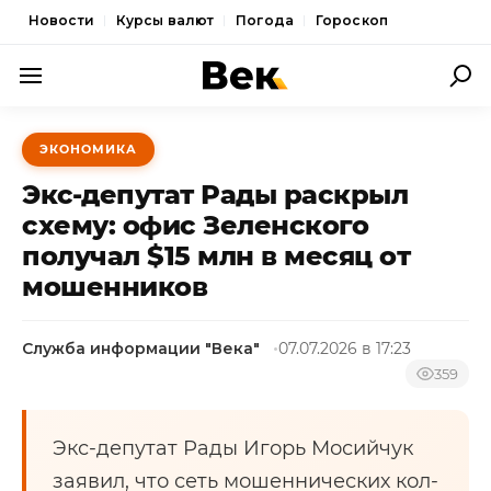
Новости
Курсы валют
Погода
Гороскоп
ПОЛИТИКА
ЭКОНОМИКА
ЭКОНОМИКА
Экс-депутат Рады раскрыл
ОБЩЕСТВО
схему: офис Зеленского
получал $15 млн в месяц от
СПОРТ
мошенников
КУЛЬТУРА
НОВОСТИ
Служба информации "Века"
07.07.2026 в 17:23
359
Экс-депутат Рады Игорь Мосийчук
заявил, что сеть мошеннических кол-