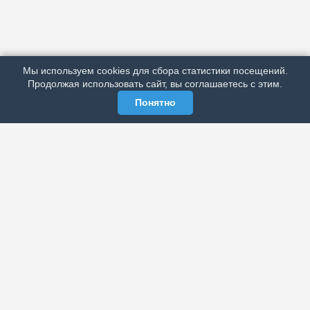
АРХИВ
ПОДРОБНО ОБ ИЗДАНИИ
РЕКЛАМА У НАС
Мы используем cookies для сбора статистики посещений.
МЫ В СОЦСЕТЯХ
Продолжая использовать сайт, вы соглашаетесь с этим.
Понятно
ЭЛЕКТРОННАЯ ГАЗЕТА «ВЕК»
Актуальная информация обо всех значимых событиях
политической, экономической, общественной и
спортивной жизни России и зарубежья.
МЫ В СОЦСЕТЯХ