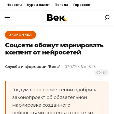
Новости
Курсы валют
Погода
Гороскоп
ПОЛИТИКА
ЭКОНОМИКА
ЭКОНОМИКА
Соцсети обяжут маркировать
ОБЩЕСТВО
контент от нейросетей
СПОРТ
Служба информации "Века"
07.07.2026 в 16:25
КУЛЬТУРА
414
НОВОСТИ
Госдума в первом чтении одобрила
законопроект об обязательной
маркировке созданного
нейросетями контента в соцсетях.