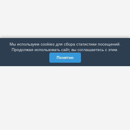
АРХИВ
ПОДРОБНО ОБ ИЗДАНИИ
РЕКЛАМА У НАС
Мы используем cookies для сбора статистики посещений.
МЫ В СОЦСЕТЯХ
Продолжая использовать сайт, вы соглашаетесь с этим.
Понятно
ЭЛЕКТРОННАЯ ГАЗЕТА «ВЕК»
Актуальная информация обо всех значимых событиях
политической, экономической, общественной и
спортивной жизни России и зарубежья.
МЫ В СОЦСЕТЯХ