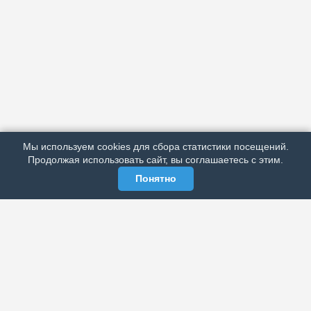
АРХИВ
ПОДРОБНО ОБ ИЗДАНИИ
РЕКЛАМА У НАС
Мы используем cookies для сбора статистики посещений.
МЫ В СОЦСЕТЯХ
Продолжая использовать сайт, вы соглашаетесь с этим.
Понятно
ЭЛЕКТРОННАЯ ГАЗЕТА «ВЕК»
Актуальная информация обо всех значимых событиях