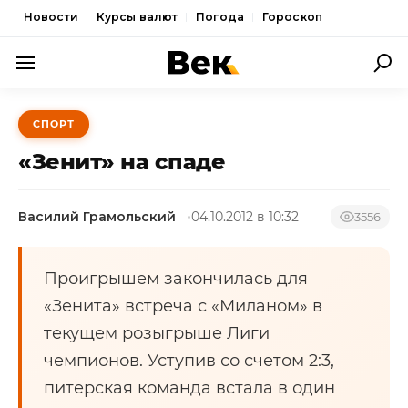
Новости
Курсы валют
Погода
Гороскоп
ПОЛИТИКА
СПОРТ
ЭКОНОМИКА
«Зенит» на спаде
ОБЩЕСТВО
Василий Грамольский
04.10.2012 в 10:32
СПОРТ
3556
КУЛЬТУРА
Проигрышем закончилась для
НОВОСТИ
«Зенита» встреча с «Миланом» в
текущем розыгрыше Лиги
чемпионов. Уступив со счетом 2:3,
питерская команда встала в один