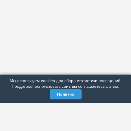
АРХИВ
ПОДРОБНО ОБ ИЗДАНИИ
РЕКЛАМА У НАС
Мы используем cookies для сбора статистики посещений.
МЫ В СОЦСЕТЯХ
Продолжая использовать сайт, вы соглашаетесь с этим.
Понятно