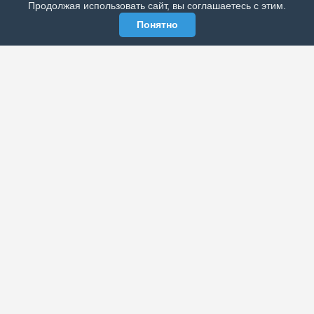
Продолжая использовать сайт, вы соглашаетесь с этим.
Понятно
ЭЛЕКТРОННАЯ ГАЗЕТА «ВЕК»
Актуальная информация обо всех значимых событиях
политической, экономической, общественной и
спортивной жизни России и зарубежья.
МЫ В СОЦСЕТЯХ
РАЗДЕЛЫ
Архив публикаций
Об издании