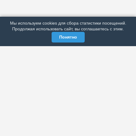
ПОДРОБНО ОБ ИЗДАНИИ
РЕКЛАМА У НАС
Мы используем cookies для сбора статистики посещений.
МЫ В СОЦСЕТЯХ
Продолжая использовать сайт, вы соглашаетесь с этим.
Понятно
ЭЛЕКТРОННАЯ ГАЗЕТА «ВЕК»
Актуальная информация обо всех значимых событиях
политической, экономической, общественной и
спортивной жизни России и зарубежья.
МЫ В СОЦСЕТЯХ