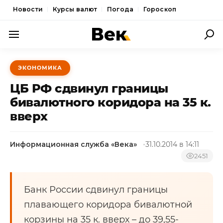
Новости
Курсы валют
Погода
Гороскоп
ПОЛИТИКА
ЭКОНОМИКА
ЭКОНОМИКА
ЦБ РФ сдвинул границы
ОБЩЕСТВО
бивалютного коридора на 35 к.
вверх
СПОРТ
КУЛЬТУРА
Информационная служба «Века»
31.10.2014 в 14:11
НОВОСТИ
2451
Банк России сдвинул границы
плавающего коридора бивалютной
корзины на 35 к. вверх – до 39,55-