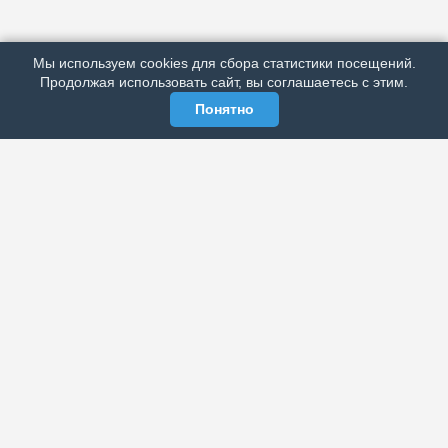
ПОДРОБНО ОБ ИЗДАНИИ
РЕКЛАМА У НАС
Мы используем cookies для сбора статистики посещений.
МЫ В СОЦСЕТЯХ
Продолжая использовать сайт, вы соглашаетесь с этим.
Понятно
ЭЛЕКТРОННАЯ ГАЗЕТА «ВЕК»
Актуальная информация обо всех значимых событиях
политической, экономической, общественной и
спортивной жизни России и зарубежья.
МЫ В СОЦСЕТЯХ