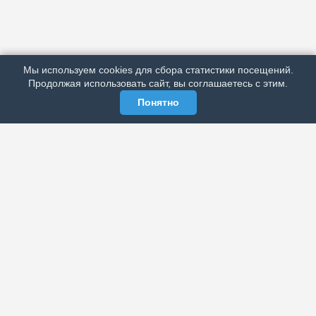
АРХИВ
ПОДРОБНО ОБ ИЗДАНИИ
РЕКЛАМА У НАС
Мы используем cookies для сбора статистики посещений.
МЫ В СОЦСЕТЯХ
Продолжая использовать сайт, вы соглашаетесь с этим.
Понятно
ЭЛЕКТРОННАЯ ГАЗЕТА «ВЕК»
Актуальная информация обо всех значимых событиях
политической, экономической, общественной и
спортивной жизни России и зарубежья.
МЫ В СОЦСЕТЯХ