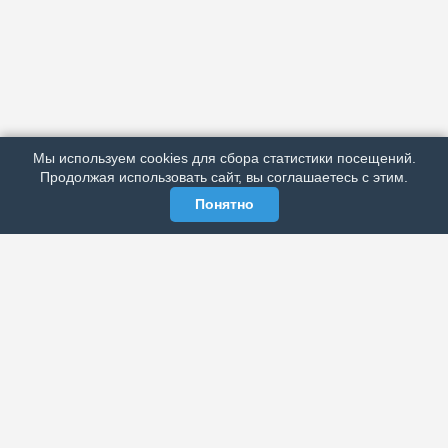
АРХИВ
ПОДРОБНО ОБ ИЗДАНИИ
РЕКЛАМА У НАС
Мы используем cookies для сбора статистики посещений.
МЫ В СОЦСЕТЯХ
Продолжая использовать сайт, вы соглашаетесь с этим.
Понятно
ЭЛЕКТРОННАЯ ГАЗЕТА «ВЕК»
Актуальная информация обо всех значимых событиях
политической, экономической, общественной и
спортивной жизни России и зарубежья.
МЫ В СОЦСЕТЯХ