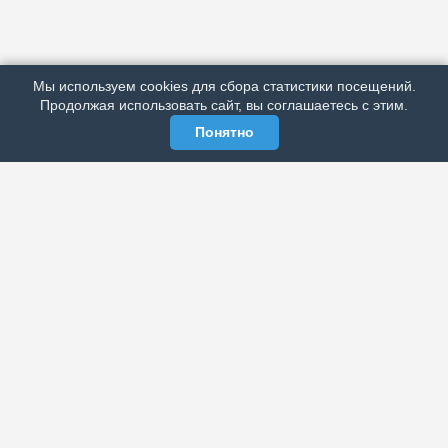
ПОДРОБНО ОБ ИЗДАНИИ
РЕКЛАМА У НАС
Мы используем cookies для сбора статистики посещений.
МЫ В СОЦСЕТЯХ
Продолжая использовать сайт, вы соглашаетесь с этим.
Понятно
ЭЛЕКТРОННАЯ ГАЗЕТА «ВЕК»
Актуальная информация обо всех значимых событиях
политической, экономической, общественной и
спортивной жизни России и зарубежья.
МЫ В СОЦСЕТЯХ