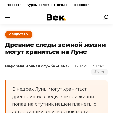
Новости
Курсы валют
Погода
Гороскоп
ПОЛИТИКА
ОБЩЕСТВО
ЭКОНОМИКА
Древние следы земной жизни
ОБЩЕСТВО
могут храниться на Луне
СПОРТ
Информационная служба «Века»
03.02.2015 в 17:48
КУЛЬТУРА
2270
НОВОСТИ
В недрах Луны могут храниться
древнейшие следы земной жизни:
попав на спутник нашей планеты с
астероидами, они, как показали