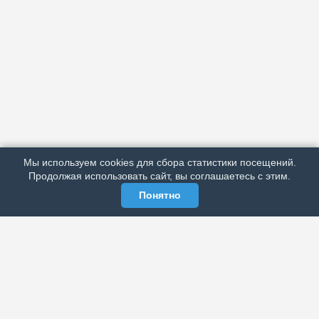
АРХИВ
ПОДРОБНО ОБ ИЗДАНИИ
РЕКЛАМА У НАС
Мы используем cookies для сбора статистики посещений.
МЫ В СОЦСЕТЯХ
Продолжая использовать сайт, вы соглашаетесь с этим.
Понятно
ЭЛЕКТРОННАЯ ГАЗЕТА «ВЕК»