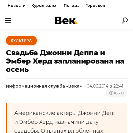
Новости
Курсы валют
Погода
Гороскоп
ПОЛИТИКА
КУЛЬТУРА
ЭКОНОМИКА
Свадьба Джонни Деппа и
ОБЩЕСТВО
Эмбер Херд запланирована на
осень
СПОРТ
КУЛЬТУРА
Информационная служба «Века»
04.06.2014 в 22:41
НОВОСТИ
16583
Американские актеры Джонни Депп
и Эмбер Херд назначили дату
свадьбы. О планах влюбленных