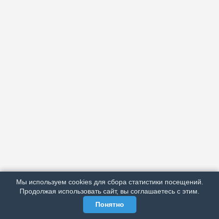
АРХИВ
ПОДРОБНО ОБ ИЗДАНИИ
РЕКЛАМА У НАС
Мы используем cookies для сбора статистики посещений.
МЫ В СОЦСЕТЯХ
Продолжая использовать сайт, вы соглашаетесь с этим.
Понятно