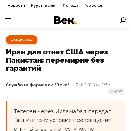
Новости
Курсы валют
Погода
Гороскоп
ПОЛИТИКА
ОБЩЕСТВО
ЭКОНОМИКА
Иран дал ответ США через
ОБЩЕСТВО
Пакистан: перемирие без
гарантий
СПОРТ
КУЛЬТУРА
Служба информации "Века"
10.05.2026 в 16:29
НОВОСТИ
807
Тегеран через Исламабад передал
Вашингтону условия прекращения
огня. В ответе нет уступок по